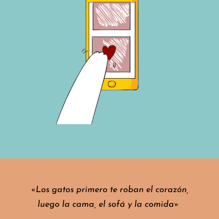
«Los gatos primero te roban el corazón,
luego la cama, el sofá y la comida»